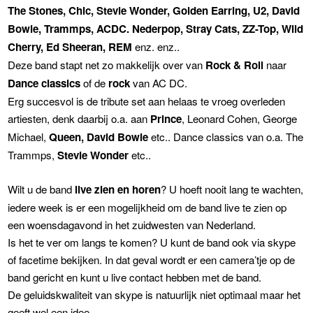
The Stones, Chic, Stevie Wonder, Golden Earring, U2, David
Bowie, Trammps, ACDC. Nederpop, Stray Cats, ZZ-Top, Wild
Cherry, Ed Sheeran, REM
enz. enz..
Deze band stapt net zo makkelijk over van
Rock & Roll
naar
Dance classics
of de
rock
van AC DC.
Erg succesvol is de tribute set aan helaas te vroeg overleden
artiesten, denk daarbij o.a. aan
Prince
, Leonard Cohen, George
Michael,
Queen, David Bowie
etc.. Dance classics van o.a. The
Trammps,
Stevie Wonder
etc..
Wilt u de band
live zien en horen
? U hoeft nooit lang te wachten,
iedere week is er een mogelijkheid om de band live te zien op
een woensdagavond in het zuidwesten van Nederland.
Is het te ver om langs te komen? U kunt de band ook via skype
of facetime bekijken. In dat geval wordt er een camera’tje op de
band gericht en kunt u live contact hebben met de band.
De geluidskwaliteit van skype is natuurlijk niet optimaal maar het
geeft wel een idee.