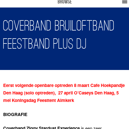
Browse
Coverband Bruiloftband
Feestband plus DJ
Eerst volgende openbare optreden 8 maart Cafe Hoekpandje
Den Haag (solo optreden), 27 april
O’Caseys Den Haag, 5
mei Koningsdag Feesttent Almkerk
BIOGRAFIE
Coverband Ziggy Stardust Experience
is een zeer