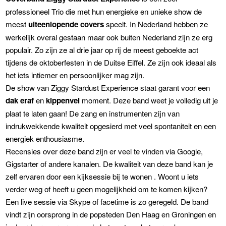
professioneel Trio die met hun energieke en unieke show de
meest
uiteenlopende covers
speelt. In Nederland hebben ze
werkelijk overal gestaan maar ook buiten Nederland zijn ze erg
populair. Zo zijn ze al drie jaar op rij de meest geboekte act
tijdens de oktoberfesten in de Duitse Eiffel. Ze zijn ook ideaal als
het iets intiemer en persoonlijker mag zijn.
De show van Ziggy Stardust Experience staat garant voor een
dak eraf
en
kippenvel
moment. Deze band weet je volledig uit je
plaat te laten gaan! De zang en instrumenten zijn van
indrukwekkende kwaliteit opgesierd met veel spontaniteit en een
energiek enthousiasme.
Recensies over deze band zijn er veel te vinden via Google,
Gigstarter of andere kanalen. De kwaliteit van deze band kan je
zelf ervaren door een kijksessie bij te wonen . Woont u iets
verder weg of heeft u geen mogelijkheid om te komen kijken?
Een live sessie via Skype of facetime is zo geregeld. De band
vindt zijn oorsprong in de popsteden Den Haag en Groningen en